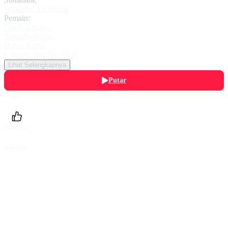
Winaldha Melalatoa
Pemain:
Dinda Kirana
,
Tarra Budiman
,
Harris Vriza
,
Carmela van Der Kruk
Lihat Selengkapnya
Putar
Daftarku
Beri Nilai
Bagikan