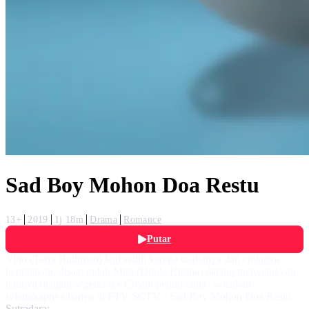
Sad Boy Mohon Doa Restu
13+
2019
1j 18m
Drama
Romance
Putar
Vino (Tarra Budiman) lagi sedih karena usahanya dan cintanya
berantakan, disaat itulah Mira (Dinda Kirana) datang menyejukkan
hatinya dengan segelas Ice Cream penuh cinta. Saksikan
selengkapnya hanya di FTV SCTV - Sad Boy Mohon Doa Restu
Sutradara: