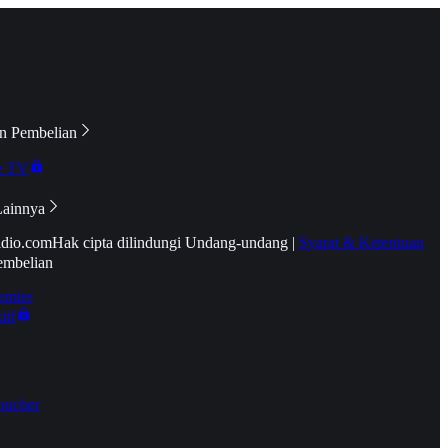
n Pembelian
e TV
Lainnya
idio.com
Hak cipta dilindungi Undang-undang
|
Syarat & Ketentuan
embelian
emier
tif
oucher