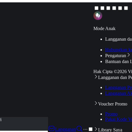
Mode Anak
Langganan da
Hubungkan k
Pengaturan
Bantuan dan 
Hak Cipta ©2026 V
Langganan dan P
Langganan Pr
Langganan Ak
Voucher Promo
Promo
Pakai Kode V
i
Langganan
···
Library Saya