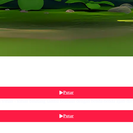
Putar
n teman - teman binatang sambil bermain dengan benda-benda ajaib dari
Putar