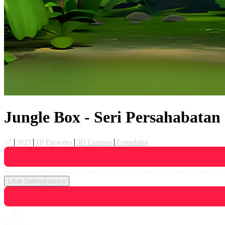
Jungle Box - Seri Persahabatan
<7
2023
10 Episodes
3D Cartoon
Friendship
Ikuti kisah persahabatan yang seru antara Mowgli, Shanti, Chinta, da
Lihat Selengkapnya
Daftarku