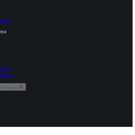
onan
nya
kun
aringan
 Perangkat