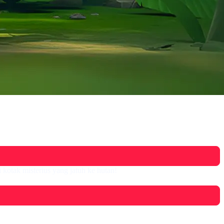
 kotak misterius yang jatuh ke hutan!