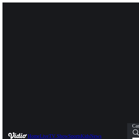
Car
Home
Live
TV Show
Sports
Kids
News