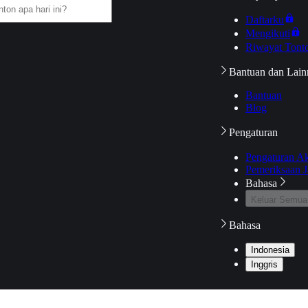
Daftarku
Mengikuti
Riwayat Tont
Bantuan dan Lain
Bantuan
Blog
Pengaturan
Pengaturan A
Pemeriksaan J
Bahasa
Keluar Semua
Bahasa
Indonesia
Inggris