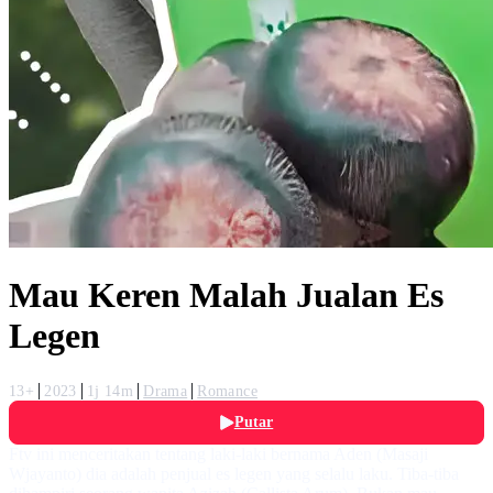
Mau Keren Malah Jualan Es
Legen
13+
2023
1j 14m
Drama
Romance
Putar
Ftv ini menceritakan tentang laki-laki bernama Aden (Masaji
Wjayanto) dia adalah penjual es legen yang selalu laku. Tiba-tiba