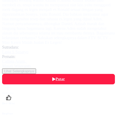
dihampiri seorang wanita Azizah (Callista Arum). Bukan mau
membeli es, tetapi wanita itu mempunyai niat lain yaitu mengganti
merk dagang es legen menjadi es Ronald sesuai dengan yang
diperintahkan bosnya, yaitu Ronald. Dia bahkan menyamar agar
bisa mengetahui resep dan rahasia es legen yang dijual Aden.
Namun penyamarannya, dibongkar Daniel. Azizah marah dan
bingung harus bagaimana lagi. Karena Aden sudah mengetahui
alasan dia sebenarnya selama ini mau membantu dirinya. Bagaimana
kelanjutan ceritanya? Saksikan selengkapnya dalam FTV SCTV -
Mau Keren Malah Jualan Es Legen!
Sutradara:
Lasja S Susatyo
Pemain:
Callista Arum
,
Masaji Wijayanto
Lihat Selengkapnya
Putar
Daftarku
Beri Nilai
Bagikan