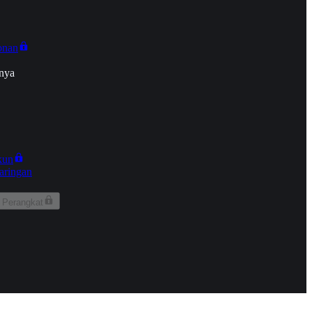
onan
nya
kun
aringan
 Perangkat