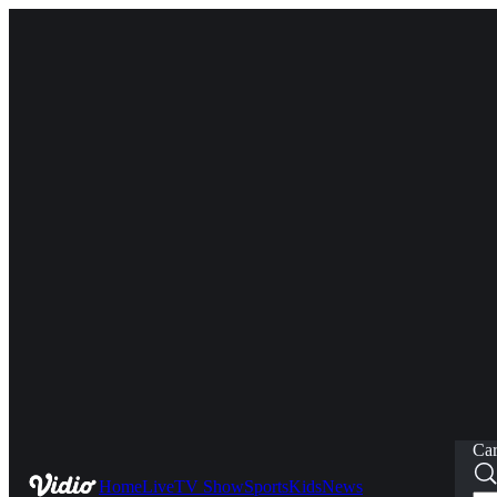
Car
Home
Live
TV Show
Sports
Kids
News