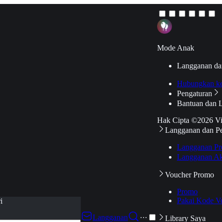
Mode Anak
Langganan da
Hubungkan k
Pengaturan
Bantuan dan 
Hak Cipta ©2026 V
Langganan dan P
Langganan Pr
Langganan Ak
Voucher Promo
Promo
Pakai Kode V
i
Langganan
···
Library Saya