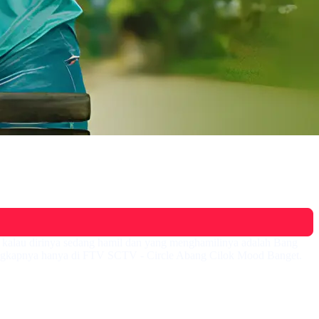
 kalau dirinya sedang hamil dan yang menghamilinya adalah Bang
lengkapnya hanya di FTV SCTV - Circle Abang Cilok Mood Banget.