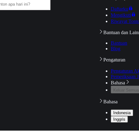
Daftarku
Mengikuti
Riwayat Tont
Bantuan dan Lain
Bantuan
Blog
Pengaturan
Pengaturan A
Pemeriksaan J
Bahasa
Keluar Semua
Bahasa
Indonesia
Inggris