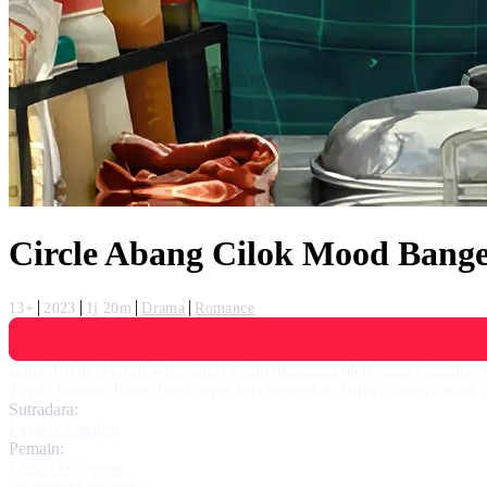
Circle Abang Cilok Mood Bange
13+
2023
1j 20m
Drama
Romance
Bang Toyib (Masaji Wijayanto) selalu diganggu oleh Sumi (Shanice
Toyib. Namun Bang Toyib terus saja mengelak, bahwa dirinya tidak
Sutradara:
Lasja S Susatyo
Pemain:
Masaji Wijayanto
,