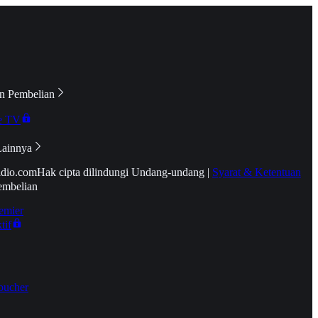
n Pembelian
e TV
Lainnya
idio.com
Hak cipta dilindungi Undang-undang
|
Syarat & Ketentuan
embelian
emier
tif
oucher