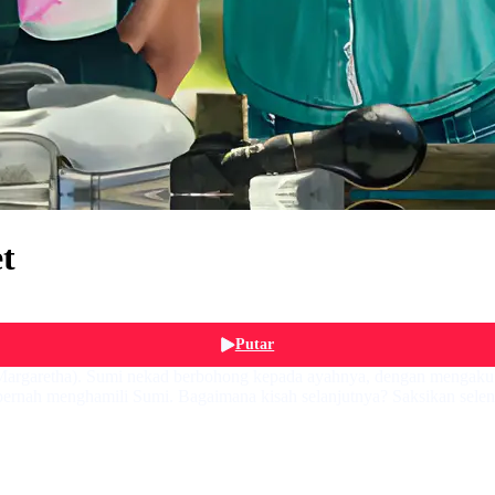
t
Putar
 Margaretha). Sumi nekad berbohong kepada ayahnya, dengan mengaku
 pernah menghamili Sumi. Bagaimana kisah selanjutnya? Saksikan se