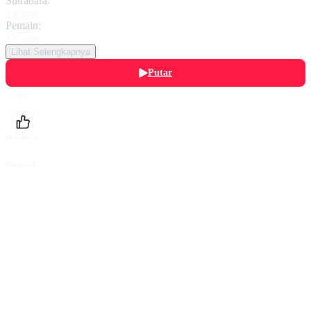
Sutradara:
Various
Pemain:
Various
Lihat Selengkapnya
Putar
Daftarku
Beri Nilai
Bagikan