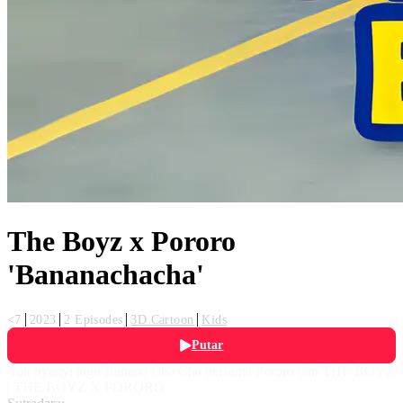
The Boyz x Pororo
'Bananachacha'
<7
2023
2 Episodes
3D Cartoon
Kids
Putar
Yuk nyanyi lagu Banana Cha Cha bersama Pororo dan THE BOYZ
| THE BOYZ X PORORO