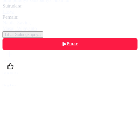
pura puranya sahabatnya Jihan itu.
Sutradara:
Lasya
Pemain:
Nabila Zavira
,
Masaji Wijayanto
Lihat Selengkapnya
Putar
Daftarku
Beri Nilai
Bagikan