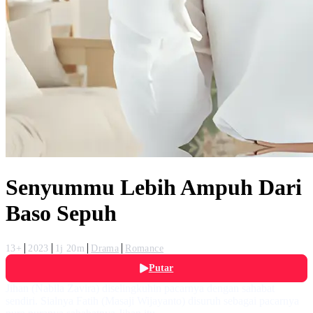
Senyummu Lebih Ampuh Dari
Baso Sepuh
13+
2023
1j 20m
Drama
Romance
Putar
Jihan (Nabila Zavira) diselingkuhin pacarnya dengan sahabat
sendiri. Sialnya Fatih (Masaji Wijayanto) disuruh sebagai pacarnya