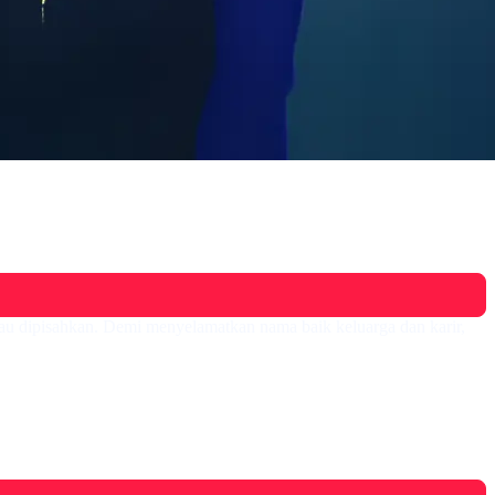
au dipisahkan. Demi menyelamatkan nama baik keluarga dan karir,