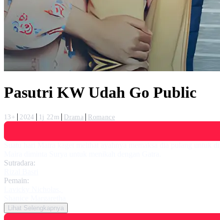
Pasutri KW Udah Go Public
13+
2024
1j 22m
Drama
Romance
Suatu hari Maira kaget melihat ayahnya memaksa dia pulang untuk d
Maira diminta Surya untuk menikah dengan Gatra.
Sutradara:
Rizal Basri
Pemain:
Lavicky Nicholas
,
Shanice Margaretha
Lihat Selengkapnya