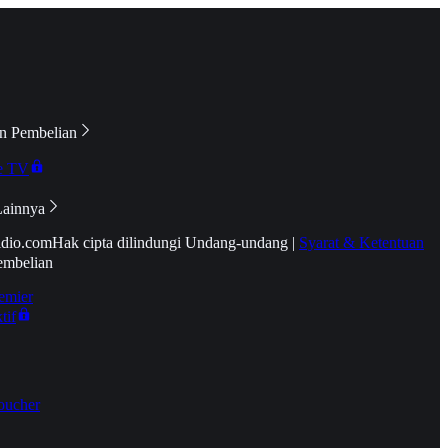
n Pembelian
e TV
Lainnya
idio.com
Hak cipta dilindungi Undang-undang
|
Syarat & Ketentuan
embelian
emier
tif
oucher