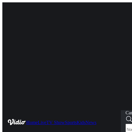
Car
Home
Live
TV Show
Sports
Kids
News