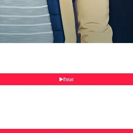
Putar
ijodohkan dengan Nathan. Maira hanya cinta dengan Gatra dan tidak m