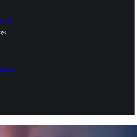
onan
nya
aringan