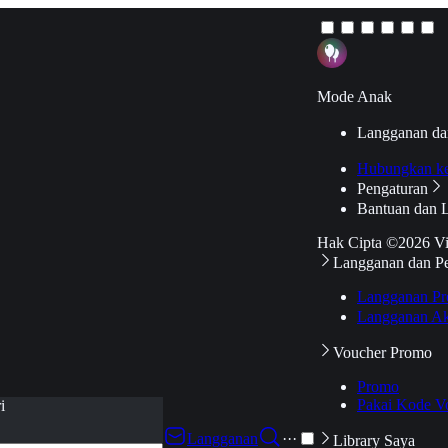
Mode Anak
Langganan da
Hubungkan k
Pengaturan
Bantuan dan 
Hak Cipta ©2026 V
Langganan dan P
Langganan Pr
Langganan Ak
Voucher Promo
Promo
Pakai Kode V
i
Langganan
···
Library Saya