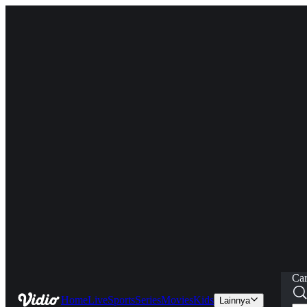
Car
Home
Live
Sports
Series
Movies
Kids
Lainnya