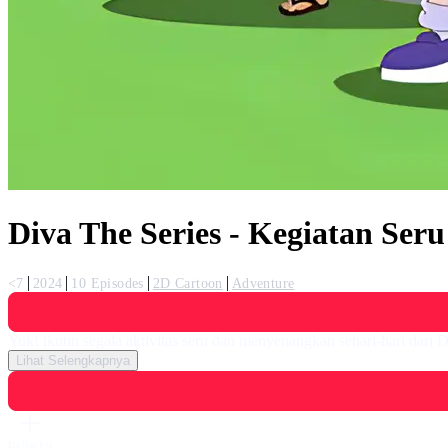
Diva The Series - Kegiatan Ser
<7
2024
10 Episodes
2D Cartoon
Adventure
Yuk! ikutin segala aktivitas seru dan menyenangkan sehari-hari dari
Lihat Selengkapnya
Daftarku