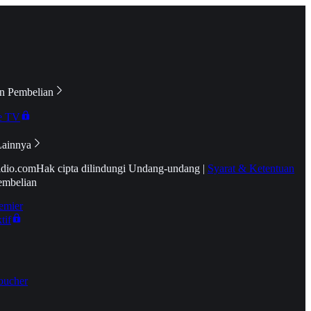
n Pembelian
e TV
Lainnya
idio.com
Hak cipta dilindungi Undang-undang
|
Syarat & Ketentuan
embelian
emier
tif
oucher