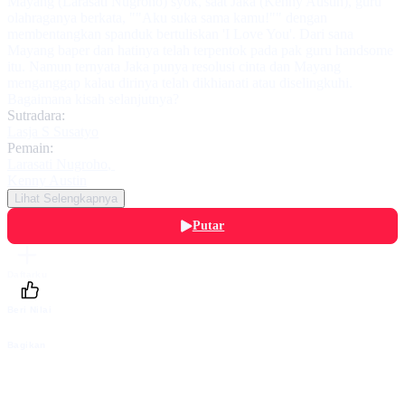
Mayang (Larasati Nugroho) syok, saat Jaka (Kenny Austin), guru
olahraganya berkata, ""Aku suka sama kamu!"" dengan
membentangkan spanduk bertuliskan 'I Love You'. Dari sana
Mayang baper dan hatinya telah terpentok pada pak guru handsome
itu. Namun ternyata Jaka punya resolusi cinta dan Mayang
menganggap kalau dirinya telah dikhianati atau diselingkuhi.
Bagaimana kisah selanjutnya?
Sutradara:
Lasja S Susatyo
Pemain:
Larasati Nugroho
,
Kenny Austin
Lihat Selengkapnya
Putar
Daftarku
Beri Nilai
Bagikan