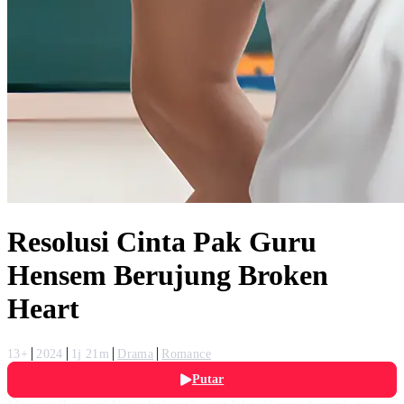
Resolusi Cinta Pak Guru
Hensem Berujung Broken
Heart
13+
2024
1j 21m
Drama
Romance
Putar