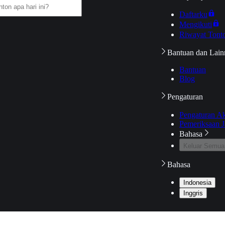
Daftarku
Mengikuti
Riwayat Tont
Bantuan dan Lain
Bantuan
Blog
Pengaturan
Pengaturan A
Pemeriksaan J
Bahasa
Keluar Semua
Bahasa
Indonesia
Inggris