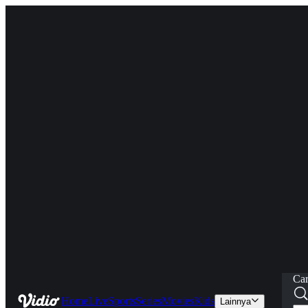
Car
Home
Live
Sports
Series
Movies
Kids
Lainnya