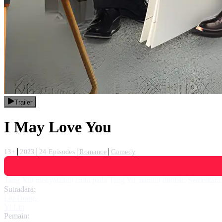
Trailer
I May Love You
13+
2023
24 Episodes
Romance
Comedy
Tang Xin menyatakan cinta pada Tang Yu, namun ditolak. Sementara 
Sutradara:
Liu Dong
,
Yi Lin
Pemain: