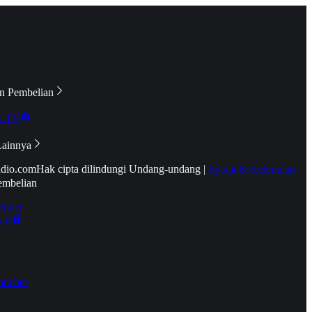
n Pembelian
e TV
Lainnya
idio.com
Hak cipta dilindungi Undang-undang
|
Syarat & Ketentuan
embelian
emier
tif
oucher