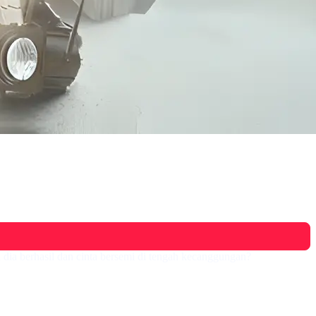
ia berhasil dan cinta bersemi di tengah kecanggungan?