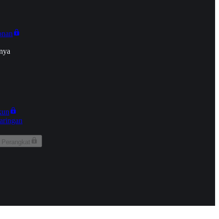
onan
nya
kun
aringan
 Perangkat