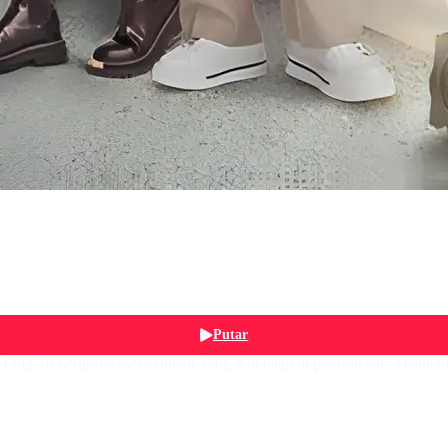
Putar
Tang Yu berusaha meyakinkan Tang Xin tetap di perusahaan. Akankah d