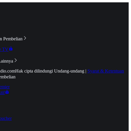
n Pembelian
e TV
Lainnya
idio.com
Hak cipta dilindungi Undang-undang
|
Syarat & Ketentuan
embelian
emier
tif
oucher