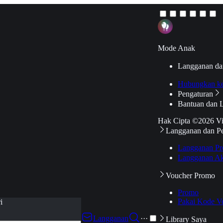
Mode Anak
Langganan da
Hubungkan k
Pengaturan
Bantuan dan 
Hak Cipta ©2026 V
Langganan dan P
Langganan Pr
Langganan Ak
Voucher Promo
Promo
Pakai Kode V
i
Langganan
···
Library Saya