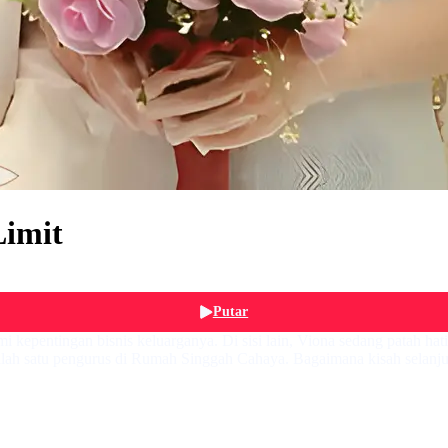
Limit
Putar
i kepentingan bisnis keluarganya. Di sisi lain, Viona sedang patah ha
lah satu pengurus di Rumah Singgah Cahaya. Bagaimana kisah selanj