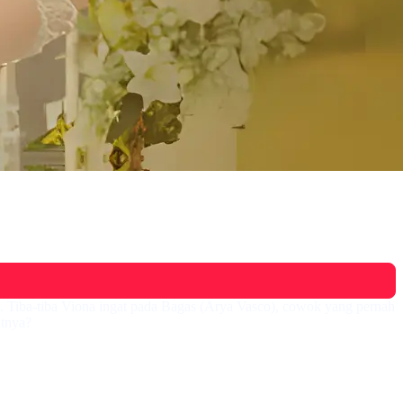
ti. Tiba-tiba Viona ingat pada Bagas (Arya Vasco), cowok yang pernah
utnya?