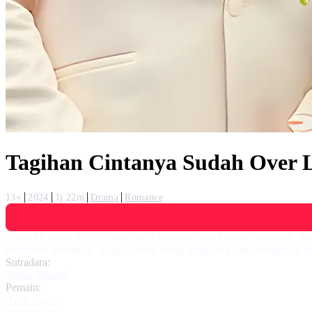
Tagihan Cintanya Sudah Over 
13+
2024
1j 22m
Drama
Romance
Viona (Jennifer Eve) dipaksa oleh ayahnya untuk segera menikah, dem
menabrak mobilnya. Bagas adalah orang yang baik dan merupakan sa
Sutradara:
Anika Marani
Pemain:
Arya Vasco
,