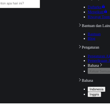
Daftarku
Mengikuti
Riwayat Tont
Bantuan dan Lain
Bantuan
Blog
Pengaturan
Pengaturan A
Pemeriksaan J
Bahasa
Keluar Semua
Bahasa
Indonesia
Inggris