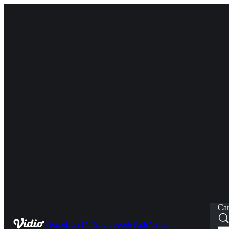
Car
Home
Live
TV Show
Sports
Kids
News