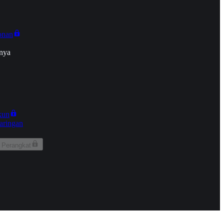
onan
nya
kun
aringan
 Perangkat