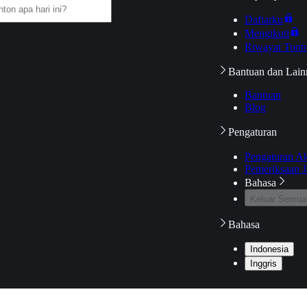
Daftarku
Mengikuti
Riwayat Tont
Bantuan dan Lain
Bantuan
Blog
Pengaturan
Pengaturan A
Pemeriksaan J
Bahasa
Keluar Semua
Bahasa
Indonesia
Inggris