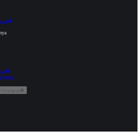
onan
nya
kun
aringan
 Perangkat