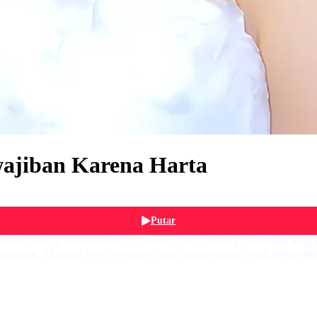
ajiban Karena Harta
Putar
engkar dengan Riski suaminya. Awalnya Anya senang membantu dengan 
euangan. Akankan Anya bertahan dalam rumah tangga yang kacau dita