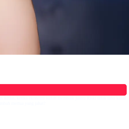
ikhlas, ketika ekonomi sudah membaik justru Riski tidak tahu kalau
mbah mertua yang jahat?