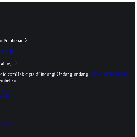
n Pembelian
e TV
Lainnya
idio.com
Hak cipta dilindungi Undang-undang
|
Syarat & Ketentuan
embelian
emier
tif
oucher