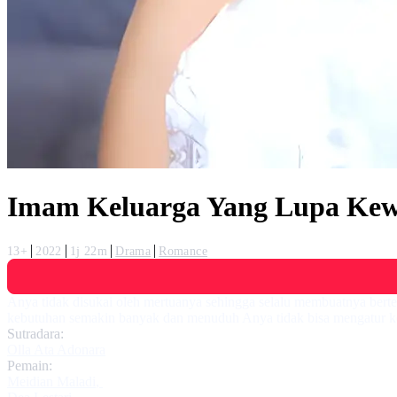
Imam Keluarga Yang Lupa Kew
13+
2022
1j 22m
Drama
Romance
Anya tidak disukai oleh mertuanya sehingga selalu membuatnya bert
kebutuhan semakin banyak dan menuduh Anya tidak bisa mengatur k
Sutradara:
Olla Ata Adonara
Pemain:
Meidian Maladi
,