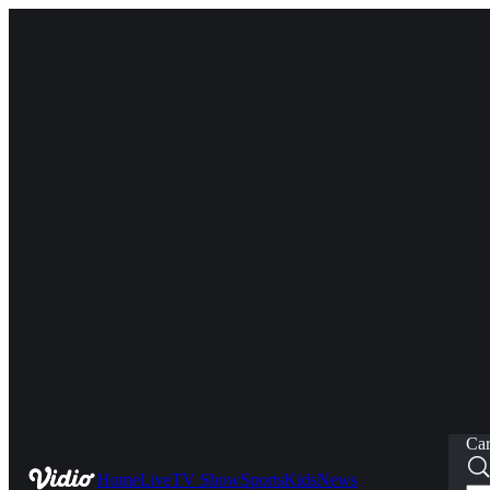
Car
Home
Live
TV Show
Sports
Kids
News