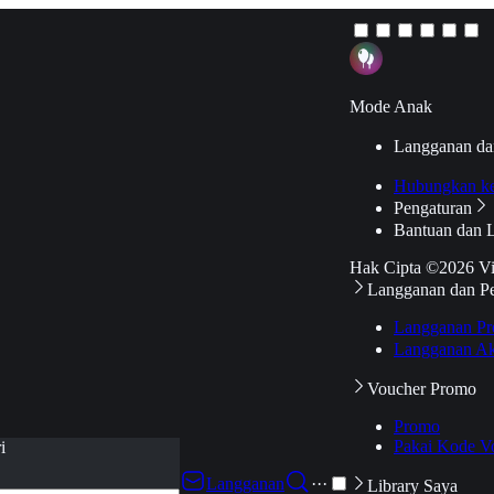
Mode Anak
Langganan da
Hubungkan k
Pengaturan
Bantuan dan 
Hak Cipta ©2026 V
Langganan dan P
Langganan Pr
Langganan Ak
Voucher Promo
Promo
Pakai Kode V
i
Langganan
···
Library Saya