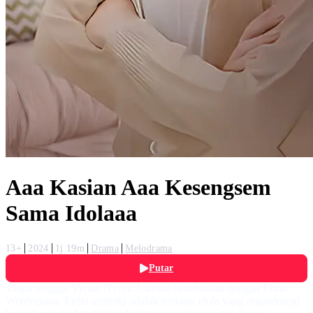
Aaa Kasian Aaa Kesengsem
Sama Idolaaa
13+
2024
1j 19m
Drama
Melodrama
Putar
Tanpa sengaja Vivian (Ersya Aurelia) bertabrakan dengan Erdin
Werdrayana. Erdin ternyata adalah seorang idola yang digandrungi