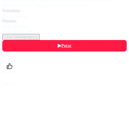
banyak wanita dan dikejar-kejar para penggemarnya karena
ketampanannya. Bagaimana kisah selanjutnya?
Sutradara:
Dom Dharmo
Pemain:
Ersya Aurelia
,
Erdin Werdrayana
Lihat Selengkapnya
Putar
Daftarku
Beri Nilai
Bagikan