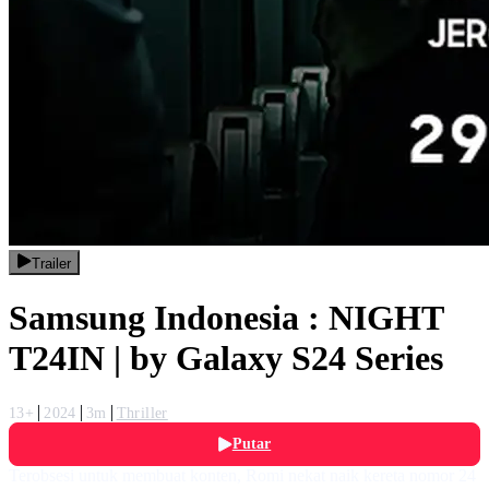
Trailer
Samsung Indonesia : NIGHT
T24IN | by Galaxy S24 Series
13+
2024
3m
Thriller
Putar
Terobsesi untuk membuat konten, Romi nekat naik kereta nomor 24