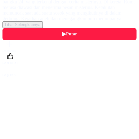
bangku 24, yang terkenal dengan cerita misterinya. Di kereta, Romi
merasa diawasi dan menerima pesan misterius. Ketakutan
memuncak saat ada suatu sosok yang mengikutinya di dalam
gerbong. Kejadian aneh dan menegangkan pun menimpanya.
Lihat Selengkapnya
Putar
Daftarku
Beri Nilai
Bagikan