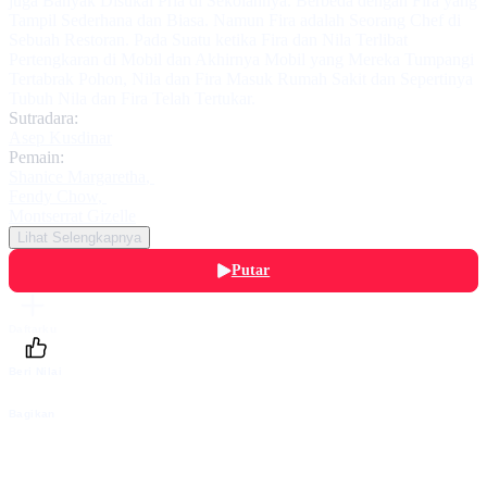
juga Banyak Disukai Pria di Sekolahnya. Berbeda dengan Fira yang
Tampil Sederhana dan Biasa. Namun Fira adalah Seorang Chef di
Sebuah Restoran. Pada Suatu ketika Fira dan Nila Terlibat
Pertengkaran di Mobil dan Akhirnya Mobil yang Mereka Tumpangi
Tertabrak Pohon, Nila dan Fira Masuk Rumah Sakit dan Sepertinya
Tubuh Nila dan Fira Telah Tertukar.
Sutradara:
Asep Kusdinar
Pemain:
Shanice Margaretha
,
Fendy Chow
,
Montserrat Gizelle
Lihat Selengkapnya
Putar
Daftarku
Beri Nilai
Bagikan