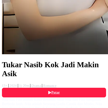
Tukar Nasib Kok Jadi Makin
Asik
13+
2024
1j 20m
Drama
Romance
Putar
Nila dan Fira adalah Kaka Beradik. Sifat Nila dan Fira Sangatlah
Berbeda Jauh. Nila adalah Seorang Gadis Cantik dan Modis, Nila