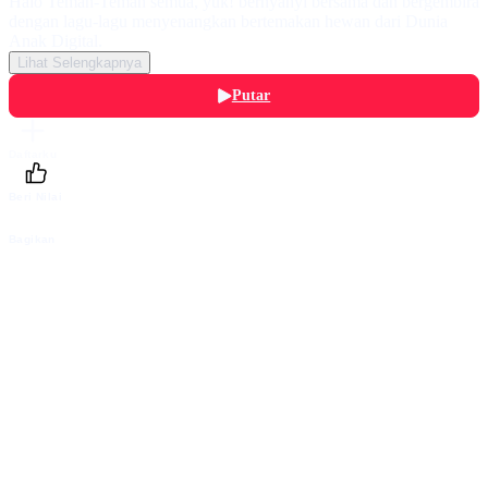
Halo Teman-Teman semua, yuk! bernyanyi bersama dan bergembira
dengan lagu-lagu menyenangkan bertemakan hewan dari Dunia
Anak Digital.
Lihat Selengkapnya
Putar
Daftarku
Beri Nilai
Bagikan