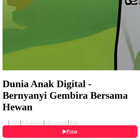
Dunia Anak Digital -
Bernyanyi Gembira Bersama
Hewan
<7
2024
6 Episodes
2D Cartoon
Kids
Putar