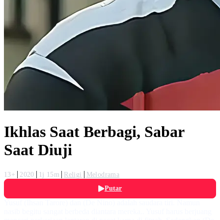
Ikhlas Saat Berbagi, Sabar
Saat Diuji
13+
2020
1j 15m
Religi
Melodrama
Putar
Yusuf (Ihsan Tarore) dan (De Nino) adalah saudara tiri. Namun
nasib begitu sangat berbeda diantara mereka.. Yusuf harus berjuang