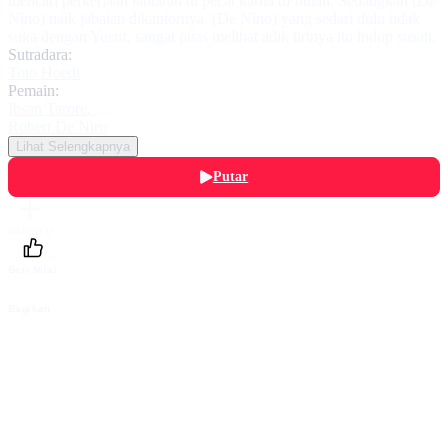
mencari perkerjaan lantaran di pecat karna di fitnah. Sedangkan (De
Nino) naik jabatan dikantornya. (De Nino) yang sedari dulu tidak
suka dengan Yusuf, sangat puas melihat adik tirinya itu hidup susah.
Sutradara:
Toto Hoedi
Pemain:
Ihsan Tarore
,
Robert De Niro
Lihat Selengkapnya
Putar
Daftarku
Beri Nilai
Bagikan