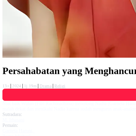
Persahabatan yang Menghancu
13+
2024
1j 19m
Drama
Religi
Niat baik Wulan (Fitri Rachmadhina) menolong Nadia (Garneta Haruni
malah dekat dan menikahi Nadia karena sudah mengurus anak-anakn
Sutradara:
M. Irhasani
Pemain:
Garneta Haruni
,