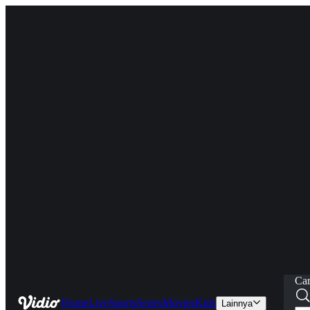
Car
Home
Live
Sports
Series
Movies
Kids
Lainnya