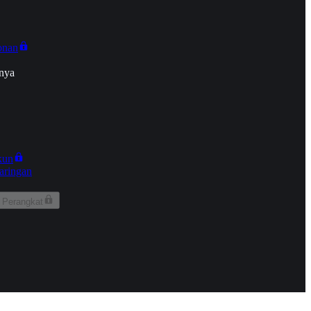
onan
nya
kun
aringan
 Perangkat