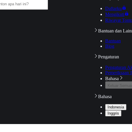
Daftarku
Mengikuti
Riwayat Tont
Bantuan dan Lain
Bantuan
Blog
Pengaturan
Pengaturan A
Pemeriksaan J
Bahasa
Keluar Semua
Bahasa
Indonesia
Inggris