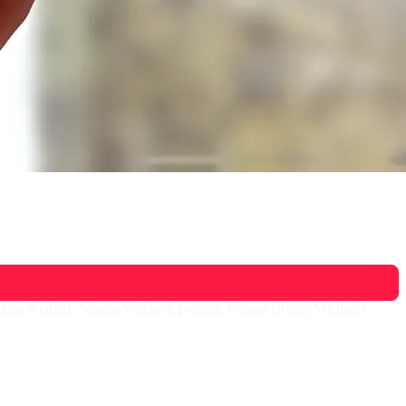
elama 6 tahun. Selama Wulan di penjara, Firman (Rama Michael)