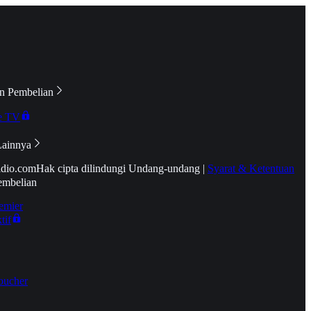
n Pembelian
e TV
Lainnya
idio.com
Hak cipta dilindungi Undang-undang
|
Syarat & Ketentuan
embelian
emier
tif
oucher