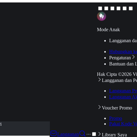
Mode Anak
Langganan da
Hubungkan k
Pengaturan
Bantuan dan 
Hak Cipta ©2026 V
Langganan dan P
Langganan Pr
Langganan Ak
Voucher Promo
Promo
Pakai Kode V
i
Langganan
···
Library Saya