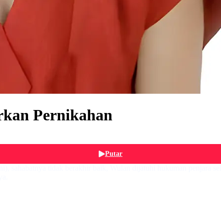
rkan Pernikahan
Putar
), sahabatnya tidak berakhir baik, Wulan dijatuhi hukuman penjara s
ya.