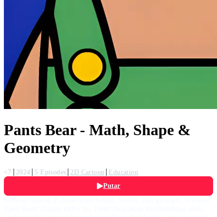
Pants Bear - Math, Shape &
Geometry
<7
2024
5 Episodes
2D Cartoon
Education
Putar
Selamat datang di dunia matematika, bentuk, dan geometri bersama
Pants Bear! Dalam video ini, Pants Bear akan membimbing anak-