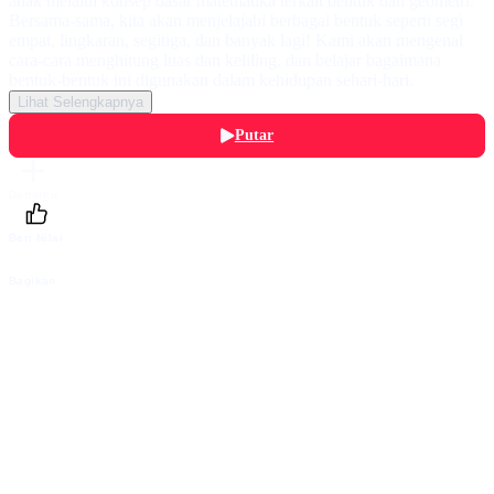
anak melalui konsep dasar matematika terkait bentuk dan geometri.
Bersama-sama, kita akan menjelajahi berbagai bentuk seperti segi
empat, lingkaran, segitiga, dan banyak lagi! Kami akan mengenal
cara-cara menghitung luas dan keliling, dan belajar bagaimana
bentuk-bentuk ini digunakan dalam kehidupan sehari-hari.
Lihat Selengkapnya
Putar
Daftarku
Beri Nilai
Bagikan