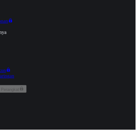
onan
nya
kun
aringan
 Perangkat