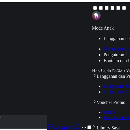
Mode Anak
Langganan da
Hubungkan k
Pengaturan
Bantuan dan 
Hak Cipta ©2026 V
Langganan dan P
Langganan Pr
Langganan Ak
Voucher Promo
Promo
Pakai Kode V
i
Langganan
···
Library Saya