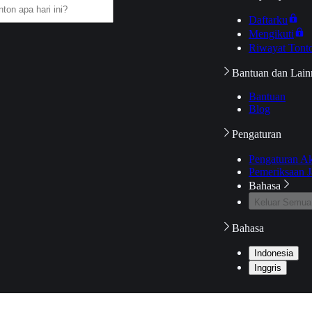
Daftarku
Mengikuti
Riwayat Tont
Bantuan dan Lain
Bantuan
Blog
Pengaturan
Pengaturan A
Pemeriksaan J
Bahasa
Keluar Semua
Bahasa
Indonesia
Inggris