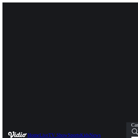
Car
Home
Live
TV Show
Sports
Kids
News