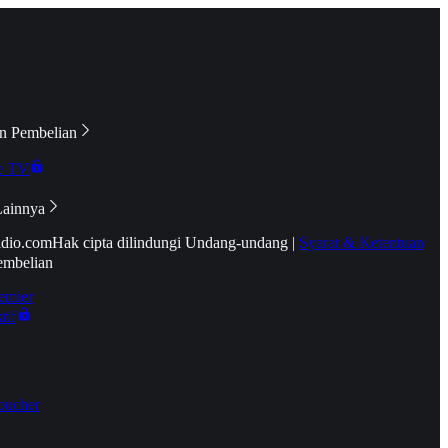
n Pembelian
e TV
Lainnya
idio.com
Hak cipta dilindungi Undang-undang
|
Syarat & Ketentuan
embelian
emier
tif
oucher