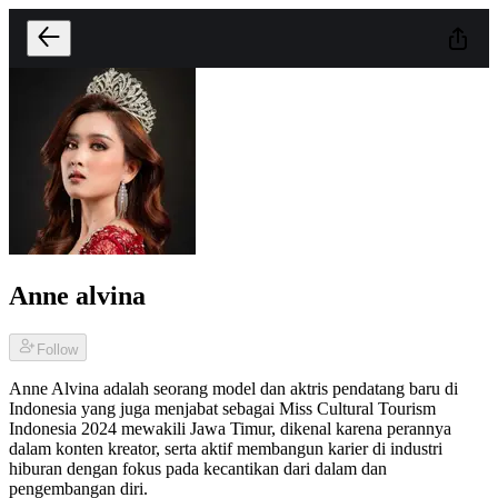
Anne alvina
Follow
Anne Alvina adalah seorang model dan aktris pendatang baru di
Indonesia yang juga menjabat sebagai Miss Cultural Tourism
Indonesia 2024 mewakili Jawa Timur, dikenal karena perannya
dalam konten kreator, serta aktif membangun karier di industri
hiburan dengan fokus pada kecantikan dari dalam dan
pengembangan diri.