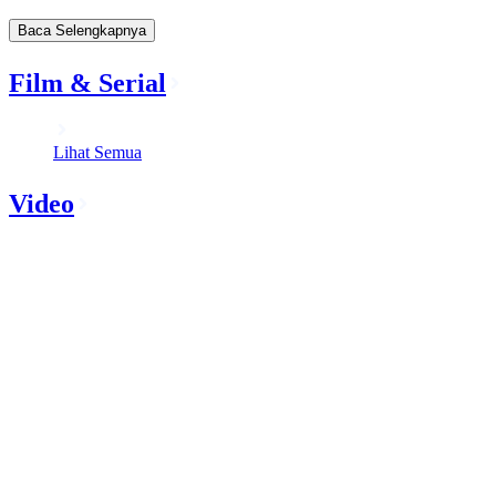
Baca Selengkapnya
Film & Serial
Lihat Semua
Video