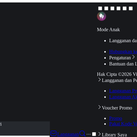
Mode Anak
Langganan da
Hubungkan k
Pengaturan
Bantuan dan 
Hak Cipta ©2026 V
Langganan dan P
Langganan Pr
Langganan Ak
Voucher Promo
Promo
Pakai Kode V
i
Langganan
···
Library Saya