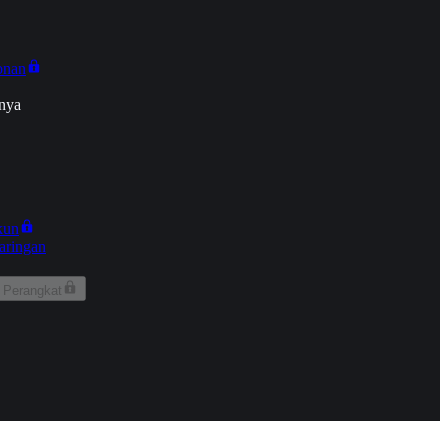
onan
nya
kun
aringan
 Perangkat