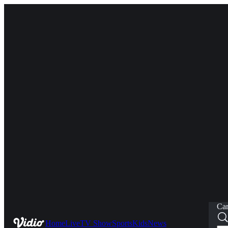
Car
Home
Live
TV Show
Sports
Kids
News