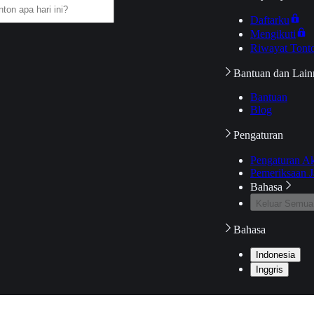
Daftarku
Mengikuti
Riwayat Tont
Bantuan dan Lain
Bantuan
Blog
Pengaturan
Pengaturan A
Pemeriksaan J
Bahasa
Keluar Semua
Bahasa
Indonesia
Inggris