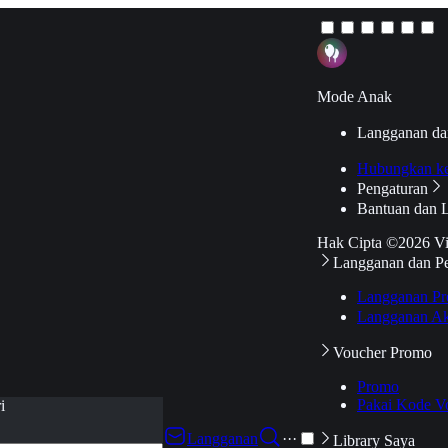
Mode Anak
Langganan da
Hubungkan k
Pengaturan
Bantuan dan 
Hak Cipta ©2026 V
Langganan dan P
Langganan Pr
Langganan Ak
Voucher Promo
Promo
Pakai Kode V
i
Langganan
···
Library Saya