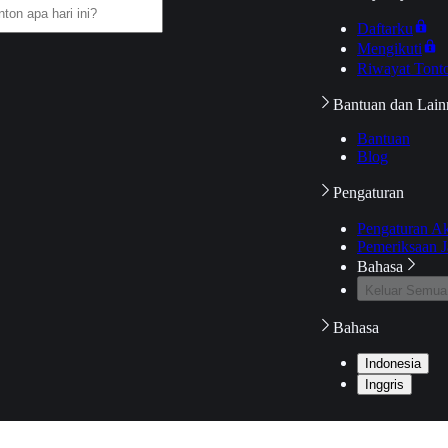
Daftarku
Mengikuti
Riwayat Tont
Bantuan dan Lain
Bantuan
Blog
Pengaturan
Pengaturan A
Pemeriksaan J
Bahasa
Keluar Semua
Bahasa
Indonesia
Inggris