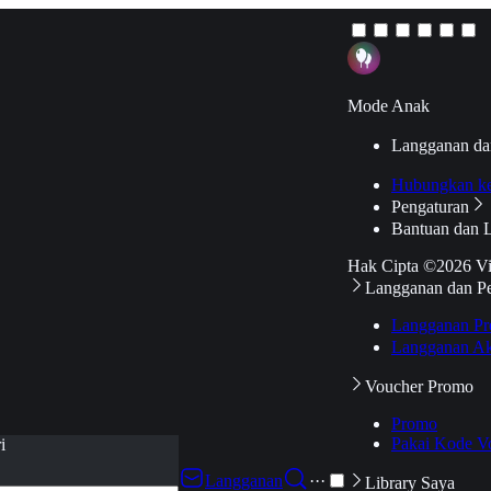
Mode Anak
Langganan da
Hubungkan k
Pengaturan
Bantuan dan 
Hak Cipta ©2026 V
Langganan dan P
Langganan Pr
Langganan Ak
Voucher Promo
Promo
Pakai Kode V
i
Langganan
···
Library Saya