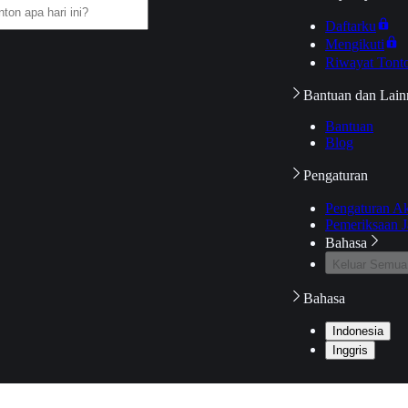
Daftarku
Mengikuti
Riwayat Tont
Bantuan dan Lain
Bantuan
Blog
Pengaturan
Pengaturan A
Pemeriksaan J
Bahasa
Keluar Semua
Bahasa
Indonesia
Inggris