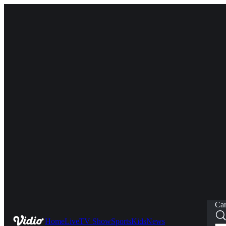
Car
Home
Live
TV Show
Sports
Kids
News