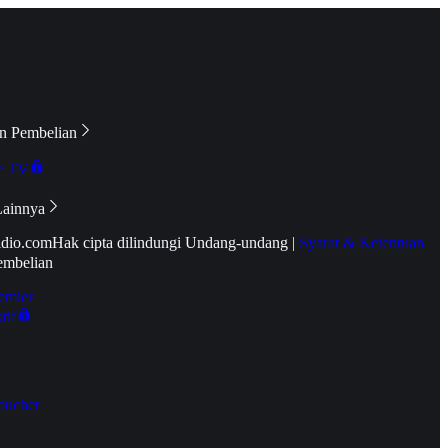
n Pembelian
e TV
Lainnya
idio.com
Hak cipta dilindungi Undang-undang
|
Syarat & Ketentuan
embelian
emier
tif
oucher