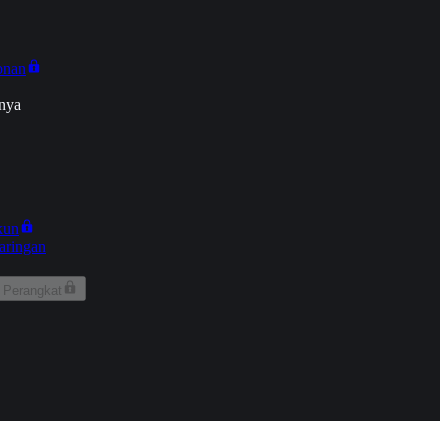
onan
nya
kun
aringan
 Perangkat