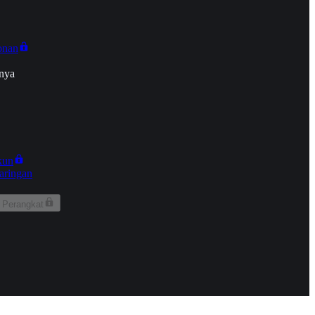
onan
nya
kun
aringan
 Perangkat