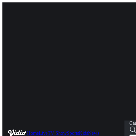
Car
Home
Live
TV Show
Sports
Kids
News