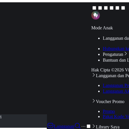
Mode Anak
Langganan da
Hubungkan k
Pengaturan
Bantuan dan 
Hak Cipta ©2026 V
Langganan dan P
Langganan Pr
Langganan Ak
Voucher Promo
Promo
Pakai Kode V
i
Langganan
···
Library Saya