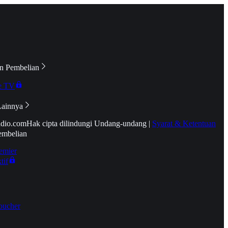
n Pembelian
e TV
Lainnya
idio.com
Hak cipta dilindungi Undang-undang
|
Syarat & Ketentuan
embelian
emier
tif
oucher