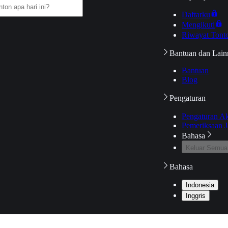
Daftarku
Mengikuti
Riwayat Tont
Bantuan dan Lain
Bantuan
Blog
Pengaturan
Pengaturan A
Pemeriksaan J
Bahasa
Keluar Semua
Bahasa
Indonesia
Inggris