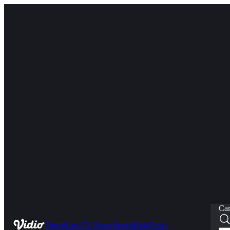
Car
Home
Live
TV Show
Sports
Kids
News