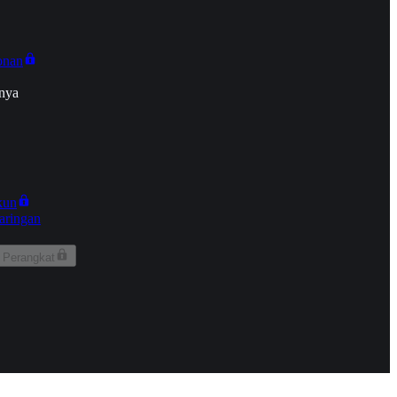
onan
nya
kun
aringan
 Perangkat