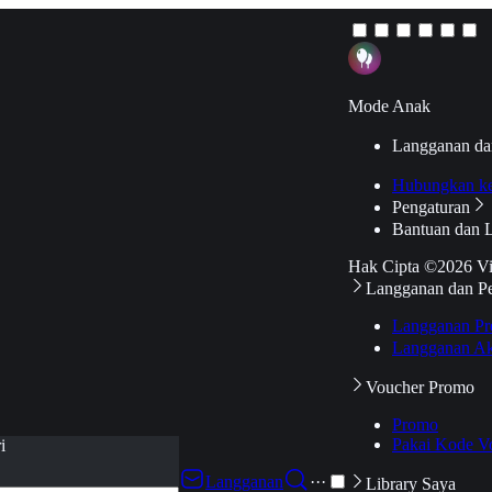
Mode Anak
Langganan da
Hubungkan k
Pengaturan
Bantuan dan 
Hak Cipta ©2026 V
Langganan dan P
Langganan Pr
Langganan Ak
Voucher Promo
Promo
Pakai Kode V
i
Langganan
···
Library Saya