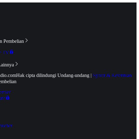
n Pembelian
e TV
Lainnya
idio.com
Hak cipta dilindungi Undang-undang
|
Syarat & Ketentuan
embelian
emier
tif
oucher