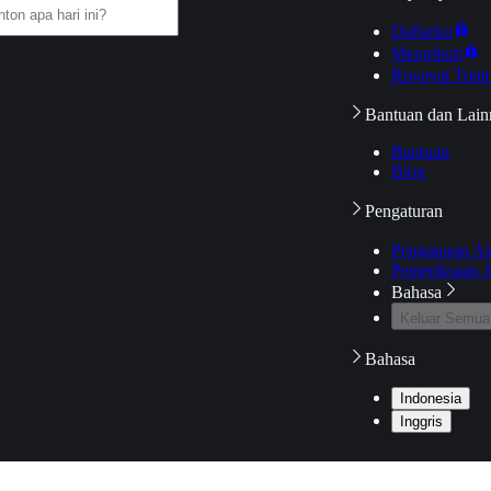
Daftarku
Mengikuti
Riwayat Tont
Bantuan dan Lain
Bantuan
Blog
Pengaturan
Pengaturan A
Pemeriksaan J
Bahasa
Keluar Semua
Bahasa
Indonesia
Inggris