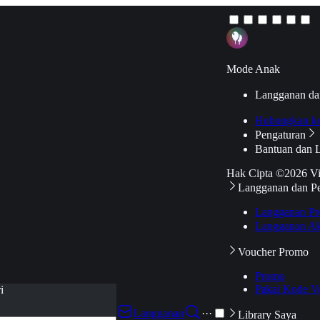
Mode Anak
Langganan da
Hubungkan k
Pengaturan
Bantuan dan 
Hak Cipta ©2026 V
Langganan dan P
Langganan Pr
Langganan Ak
Voucher Promo
Promo
Pakai Kode V
i
Langganan
···
Library Saya