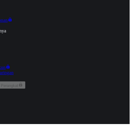
onan
nya
kun
aringan
 Perangkat