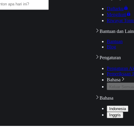
Daftarku
Mengikuti
Riwayat Tont
Bantuan dan Lain
Bantuan
Blog
Pengaturan
Pengaturan A
Pemeriksaan J
Bahasa
Keluar Semua
Bahasa
Indonesia
Inggris