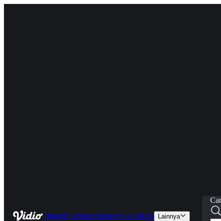
Car
Home
Live
Sports
Series
Movies
Kids
Lainnya