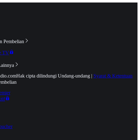
n Pembelian
e TV
Lainnya
idio.com
Hak cipta dilindungi Undang-undang
|
Syarat & Ketentuan
embelian
emier
tif
oucher