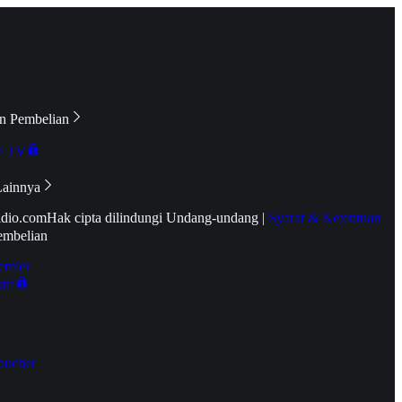
n Pembelian
e TV
Lainnya
idio.com
Hak cipta dilindungi Undang-undang
|
Syarat & Ketentuan
embelian
emier
tif
oucher