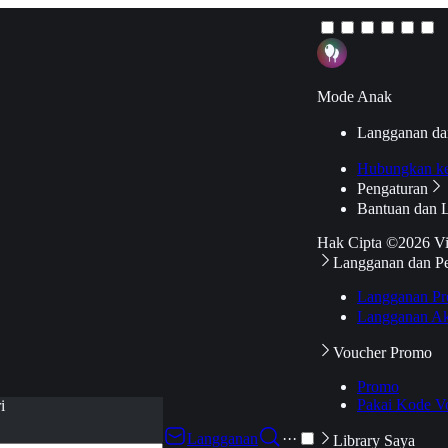
Mode Anak
Langganan da
Hubungkan k
Pengaturan
Bantuan dan 
Hak Cipta ©2026 V
Langganan dan P
Langganan Pr
Langganan Ak
Voucher Promo
Promo
Pakai Kode V
i
Langganan
···
Library Saya