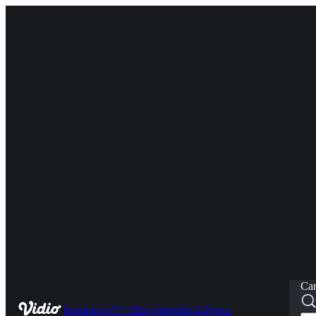
Car
Home
Live
TV Show
Sports
Kids
News