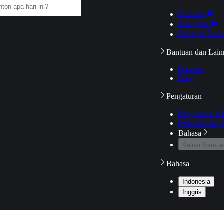
Daftarku
Mengikuti
Riwayat Tont
Bantuan dan Lain
Bantuan
Blog
Pengaturan
Pengaturan A
Pemeriksaan J
Bahasa
Keluar Semua
Bahasa
Indonesia
Inggris