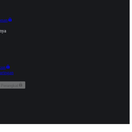
onan
nya
kun
aringan
 Perangkat