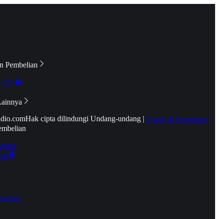
n Pembelian
e TV
Lainnya
idio.com
Hak cipta dilindungi Undang-undang
|
Syarat & Ketentuan
embelian
emier
tif
oucher