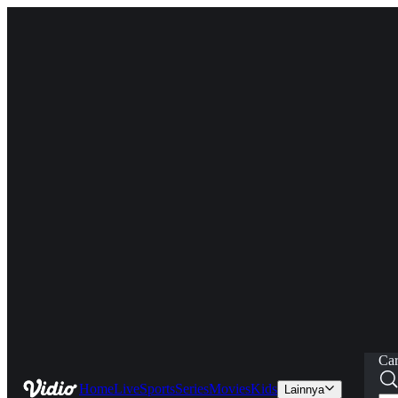
Car
Home
Live
Sports
Series
Movies
Kids
Lainnya