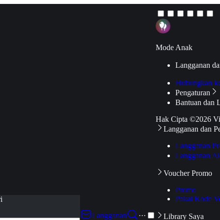
Mode Anak
Langganan da
Hubungkan k
Pengaturan
Bantuan dan 
Hak Cipta ©2026 V
Langganan dan P
Langganan Pr
Langganan Ak
Voucher Promo
Promo
Pakai Kode V
i
Langganan
···
Library Saya