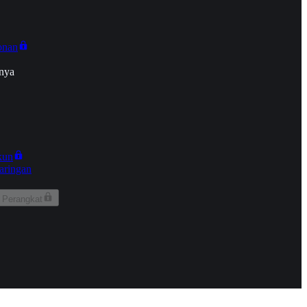
onan
nya
kun
aringan
 Perangkat