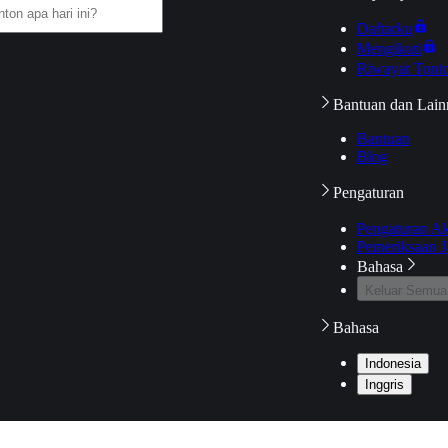
Daftarku
Mengikuti
Riwayat Tont
Bantuan dan Lain
Bantuan
Blog
Pengaturan
Pengaturan A
Pemeriksaan J
Bahasa
Keluar Semua
Bahasa
Indonesia
Inggris