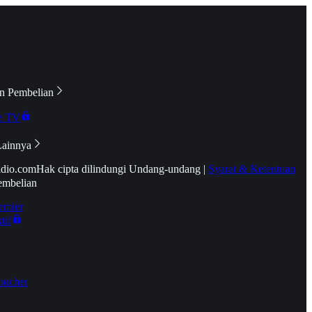
n Pembelian
e TV
Lainnya
idio.com
Hak cipta dilindungi Undang-undang
|
Syarat & Ketentuan
embelian
emier
tif
oucher