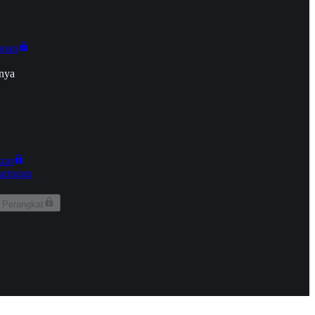
onan
nya
kun
aringan
 Perangkat