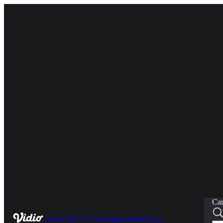
Car
Home
Live
TV Show
Sports
Kids
News