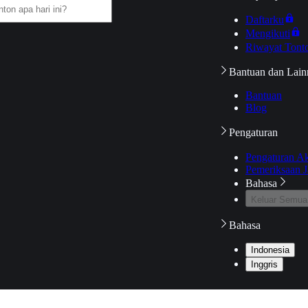
Daftarku
Mengikuti
Riwayat Tont
Bantuan dan Lain
Bantuan
Blog
Pengaturan
Pengaturan A
Pemeriksaan J
Bahasa
Keluar Semua
Bahasa
Indonesia
Inggris