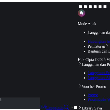
Mode Anak
Langganan da
Hubungkan k
Pengaturan
Bantuan dan 
Hak Cipta ©2026 V
Langganan dan P
Langganan Pr
Langganan Ak
Voucher Promo
Promo
Pakai Kode V
i
Langganan
···
Library Saya