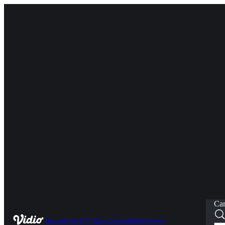
Car
Home
Live
TV Show
Sports
Kids
News