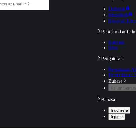
Daftarku
Mengikuti
Riwayat Tont
Bantuan dan Lain
Bantuan
Blog
Pengaturan
Pengaturan A
Pemeriksaan J
Bahasa
Keluar Semua
Bahasa
Indonesia
Inggris