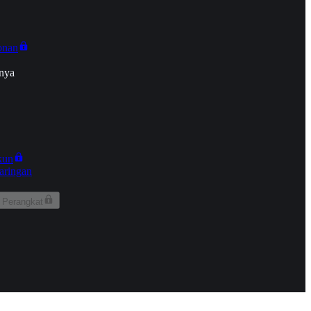
onan
nya
kun
aringan
 Perangkat