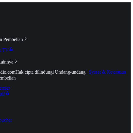
n Pembelian
e TV
Lainnya
idio.com
Hak cipta dilindungi Undang-undang
|
Syarat & Ketentuan
embelian
emier
tif
oucher