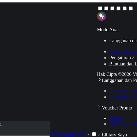
Mode Anak
Langganan da
Hubungkan k
Pengaturan
Bantuan dan 
Hak Cipta ©2026 V
Langganan dan P
Langganan Pr
Langganan Ak
Voucher Promo
Promo
Pakai Kode V
i
Langganan
···
Library Saya