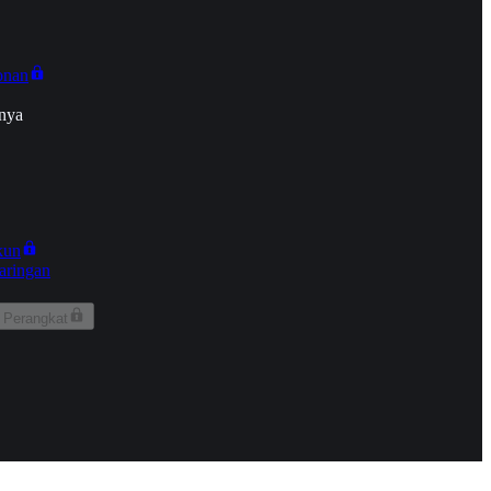
onan
nya
kun
aringan
 Perangkat