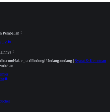
n Pembelian
e TV
Lainnya
idio.com
Hak cipta dilindungi Undang-undang
|
Syarat & Ketentuan
embelian
emier
tif
oucher