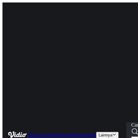
Car
Home
Live
Sports
Series
Movies
Kids
Lainnya