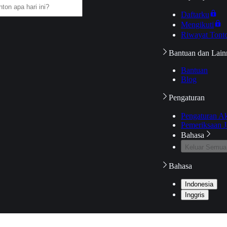
Daftarku
Mengikuti
Riwayat Tont
Bantuan dan Lain
Bantuan
Blog
Pengaturan
Pengaturan A
Pemeriksaan J
Bahasa
Keluar Semua
Bahasa
Indonesia
Inggris