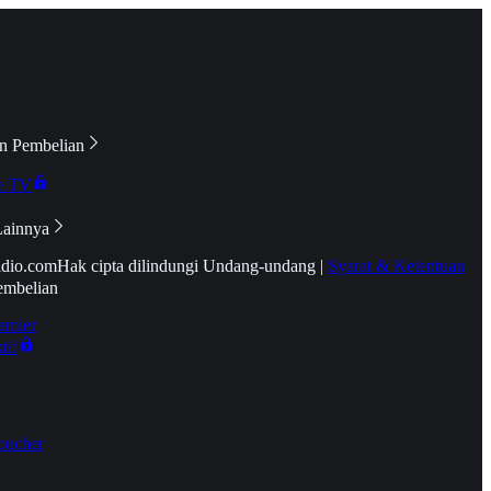
n Pembelian
e TV
Lainnya
idio.com
Hak cipta dilindungi Undang-undang
|
Syarat & Ketentuan
embelian
emier
tif
oucher