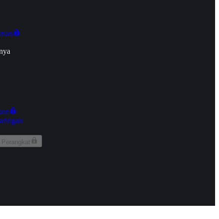
onan
nya
kun
aringan
 Perangkat