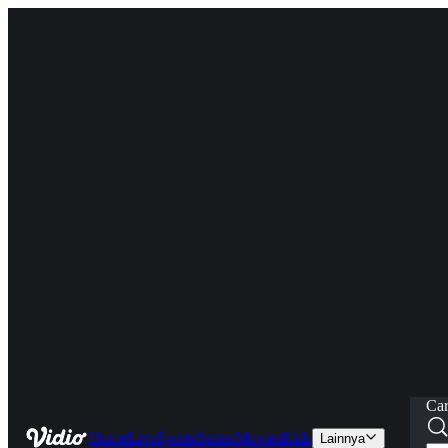
Car
Home
Live
Sports
Series
Movies
Kids
Lainnya