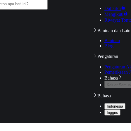
Daftarku
Mengikuti
Riwayat Tont
Bantuan dan Lain
Bantuan
Blog
Pengaturan
Pengaturan A
Pemeriksaan J
Bahasa
Keluar Semua
Bahasa
Indonesia
Inggris