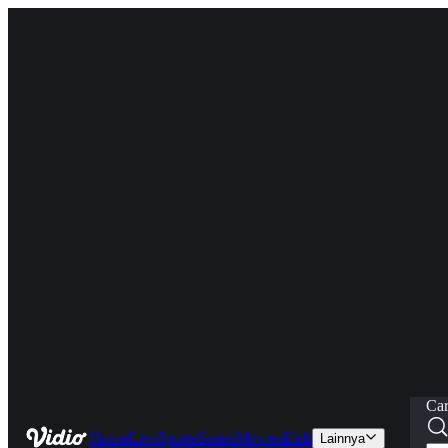
Car
Home
Live
Sports
Series
Movies
Kids
Lainnya