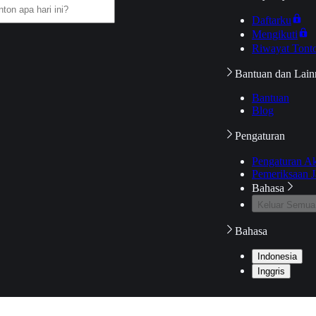
Daftarku
Mengikuti
Riwayat Tont
Bantuan dan Lain
Bantuan
Blog
Pengaturan
Pengaturan A
Pemeriksaan J
Bahasa
Keluar Semua
Bahasa
Indonesia
Inggris