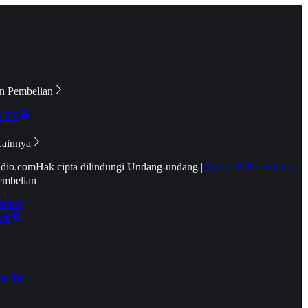
n Pembelian
e TV
Lainnya
idio.com
Hak cipta dilindungi Undang-undang
|
Syarat & Ketentuan
embelian
emier
tif
oucher