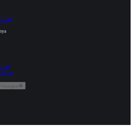
onan
nya
kun
aringan
 Perangkat