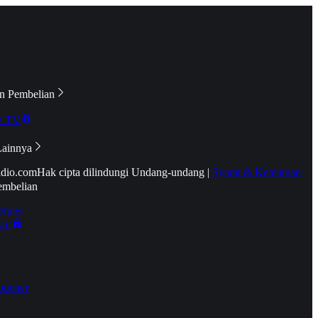
n Pembelian
e TV
Lainnya
idio.com
Hak cipta dilindungi Undang-undang
|
Syarat & Ketentuan
embelian
emier
tif
oucher