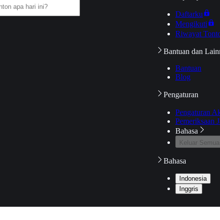
Daftarku
Mengikuti
Riwayat Tont
Bantuan dan Lain
Bantuan
Blog
Pengaturan
Pengaturan A
Pemeriksaan J
Bahasa
Keluar Semua
Bahasa
Indonesia
Inggris