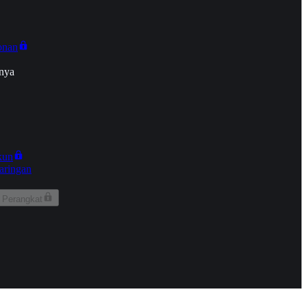
onan
nya
kun
aringan
 Perangkat