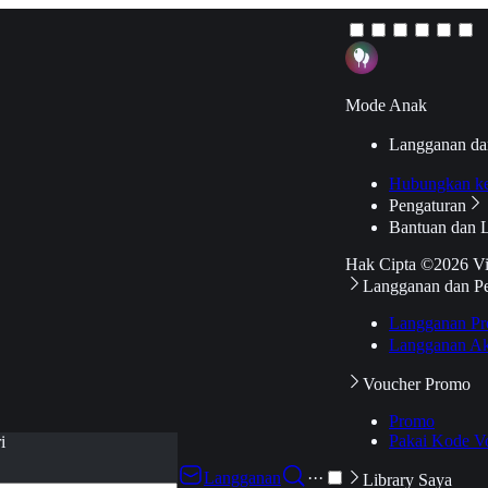
Mode Anak
Langganan da
Hubungkan k
Pengaturan
Bantuan dan 
Hak Cipta ©2026 V
Langganan dan P
Langganan Pr
Langganan Ak
Voucher Promo
Promo
Pakai Kode V
i
Langganan
···
Library Saya