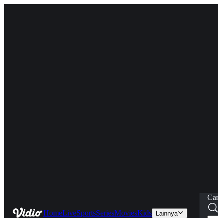
Car
Home
Live
Sports
Series
Movies
Kids
Lainnya