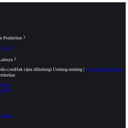
n Pembelian
e TV
Lainnya
idio.com
Hak cipta dilindungi Undang-undang
|
Syarat & Ketentuan
embelian
emier
tif
oucher