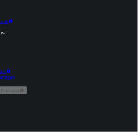
onan
nya
kun
aringan
 Perangkat