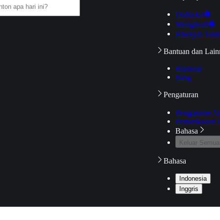
Daftarku
Mengikuti
Riwayat Tont
Bantuan dan Lain
Bantuan
Blog
Pengaturan
Pengaturan A
Pemeriksaan J
Bahasa
Keluar Semua
Bahasa
Indonesia
Inggris