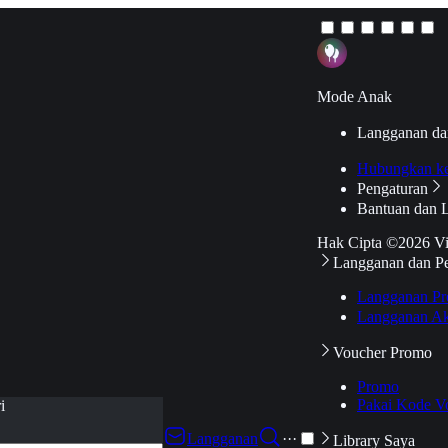
Mode Anak
Langganan da
Hubungkan k
Pengaturan
Bantuan dan 
Hak Cipta ©2026 V
Langganan dan P
Langganan Pr
Langganan Ak
Voucher Promo
Promo
Pakai Kode V
i
Langganan
···
Library Saya