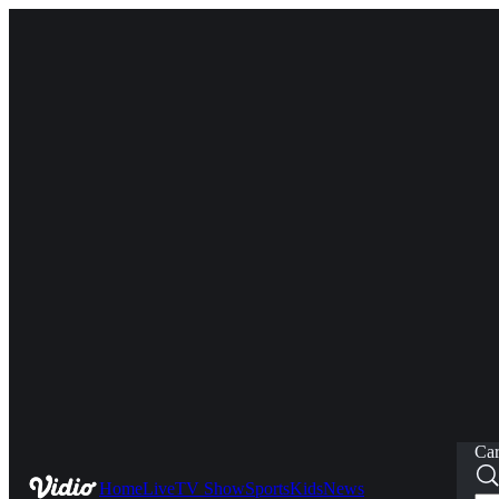
Car
Home
Live
TV Show
Sports
Kids
News