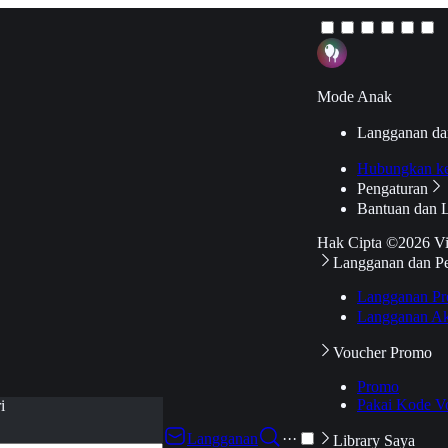
Mode Anak
Langganan da
Hubungkan k
Pengaturan
Bantuan dan 
Hak Cipta ©2026 V
Langganan dan P
Langganan Pr
Langganan Ak
Voucher Promo
Promo
Pakai Kode V
i
Langganan
···
Library Saya