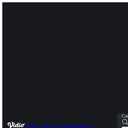
Car
Home
Live
TV Show
Sports
Kids
News