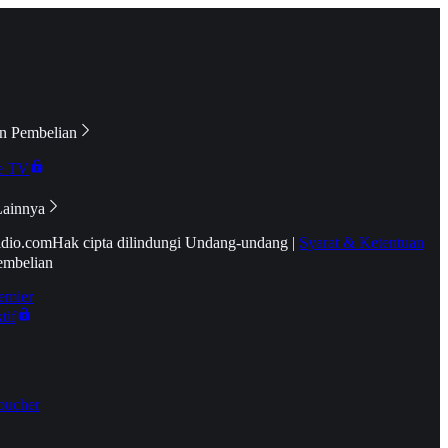
n Pembelian
e TV
Lainnya
idio.com
Hak cipta dilindungi Undang-undang
|
Syarat & Ketentuan
embelian
emier
tif
oucher