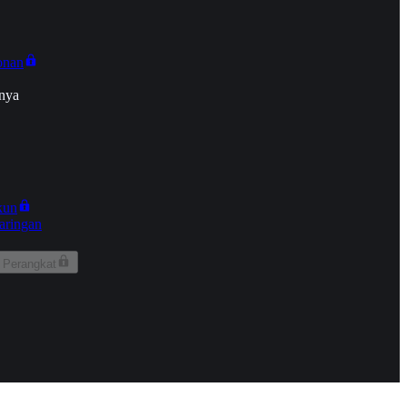
onan
nya
kun
aringan
 Perangkat