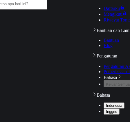
Daftarku
Mengikuti
Riwayat Tont
Bantuan dan Lain
Bantuan
Blog
Pengaturan
Pengaturan A
Pemeriksaan J
Bahasa
Keluar Semua
Bahasa
Indonesia
Inggris