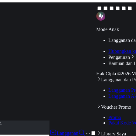
Mode Anak
Langganan da
Hubungkan k
Pengaturan
Bantuan dan 
Hak Cipta ©2026 V
Langganan dan P
Langganan Pr
Langganan Ak
Voucher Promo
Promo
Pakai Kode V
i
Langganan
···
Library Saya