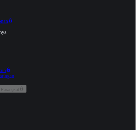
onan
nya
kun
aringan
 Perangkat