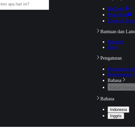
Daftarku
Mengikuti
Riwayat Tont
Bantuan dan Lain
Bantuan
Blog
Pengaturan
Pengaturan A
Pemeriksaan J
Bahasa
Keluar Semua
Bahasa
Indonesia
Inggris