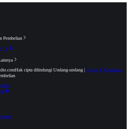
n Pembelian
e TV
Lainnya
idio.com
Hak cipta dilindungi Undang-undang
|
Syarat & Ketentuan
embelian
emier
tif
oucher