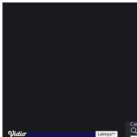
Car
Home
Live
Sports
Series
Movies
Kids
Lainnya