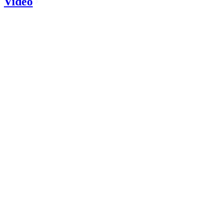
Video