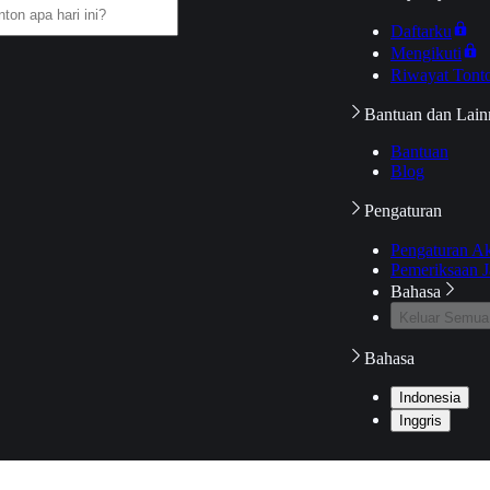
Daftarku
Mengikuti
Riwayat Tont
Bantuan dan Lain
Bantuan
Blog
Pengaturan
Pengaturan A
Pemeriksaan J
Bahasa
Keluar Semua
Bahasa
Indonesia
Inggris