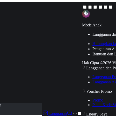
Mode Anak
Langganan da
Hubungkan k
Pengaturan
Bantuan dan 
Hak Cipta ©2026 V
Langganan dan P
Langganan Pr
Langganan Ak
Voucher Promo
Promo
Pakai Kode V
i
Langganan
···
Library Saya