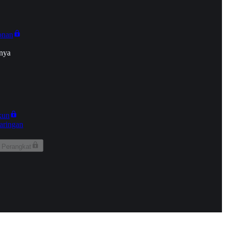
onan
nya
kun
aringan
 Perangkat