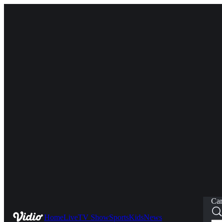
Car
Home
Live
TV Show
Sports
Kids
News