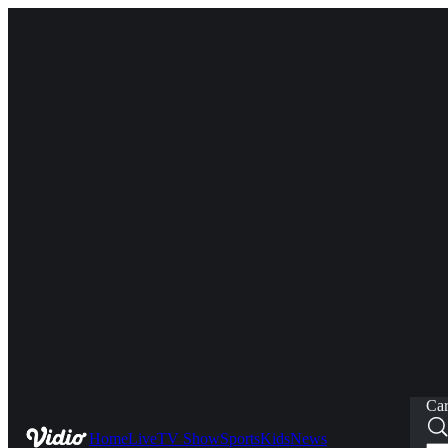
Car
Home
Live
TV Show
Sports
Kids
News