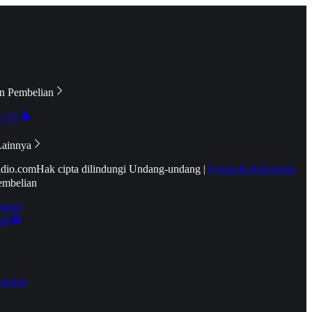
n Pembelian
e TV
Lainnya
idio.com
Hak cipta dilindungi Undang-undang
|
Syarat & Ketentuan
embelian
emier
tif
oucher