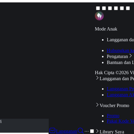
Mode Anak
Langganan da
Hubungkan k
Pengaturan
Bantuan dan 
Hak Cipta ©2026 V
Langganan dan P
Langganan Pr
Langganan Ak
Voucher Promo
Promo
Pakai Kode V
i
Langganan
···
Library Saya