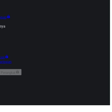
onan
nya
kun
aringan
 Perangkat