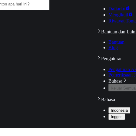
Daftarku
Mengikuti
Riwayat Tont
Bantuan dan Lain
Bantuan
Blog
Pengaturan
Pengaturan A
Pemeriksaan J
Bahasa
Keluar Semua
Bahasa
Indonesia
Inggris