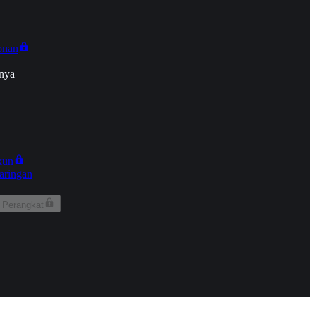
onan
nya
kun
aringan
 Perangkat