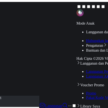
Mode Anak
Langganan da
Hubungkan k
Pengaturan
Bantuan dan 
Hak Cipta ©2026 V
Langganan dan P
Langganan Pr
Langganan Ak
Voucher Promo
Promo
Pakai Kode V
i
Langganan
···
Library Saya