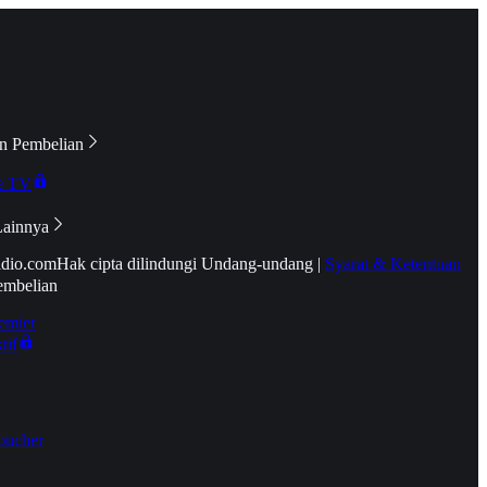
n Pembelian
e TV
Lainnya
idio.com
Hak cipta dilindungi Undang-undang
|
Syarat & Ketentuan
embelian
emier
tif
oucher