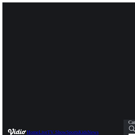
Car
Home
Live
TV Show
Sports
Kids
News