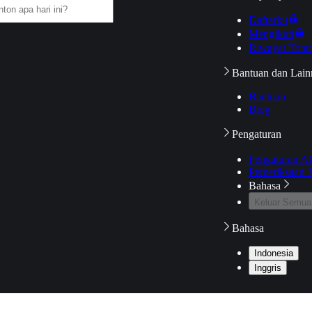
Daftarku
Mengikuti
Riwayat Tont
Bantuan dan Lain
Bantuan
Blog
Pengaturan
Pengaturan A
Pemeriksaan J
Bahasa
Keluar Semua
Bahasa
Indonesia
Inggris