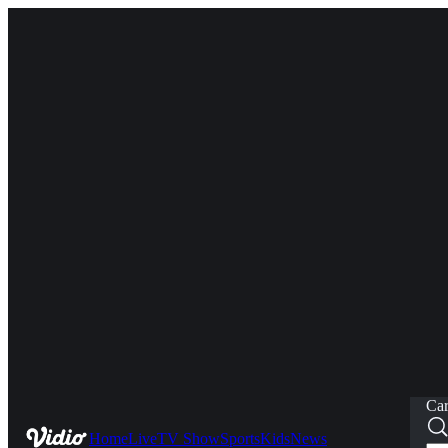
Car
Home
Live
TV Show
Sports
Kids
News