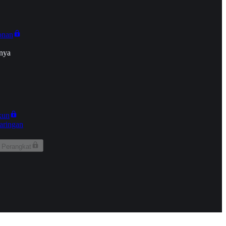
onan
nya
kun
aringan
 Perangkat