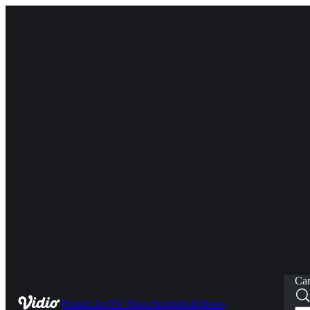
Car
Home
Live
TV Show
Sports
Kids
News