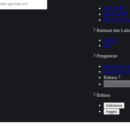
Daftarku
Mengikuti
Riwayat Tont
Bantuan dan Lain
Bantuan
Blog
Pengaturan
Pengaturan A
Pemeriksaan J
Bahasa
Keluar Semua
Bahasa
Indonesia
Inggris