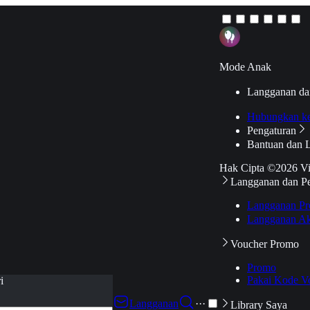
Mode Anak
Langganan da
Hubungkan k
Pengaturan
Bantuan dan 
Hak Cipta ©2026 V
Langganan dan P
Langganan Pr
Langganan Ak
Voucher Promo
Promo
Pakai Kode V
i
Langganan
···
Library Saya