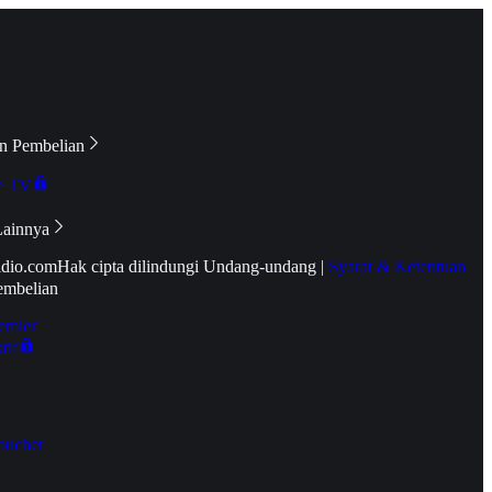
n Pembelian
e TV
Lainnya
idio.com
Hak cipta dilindungi Undang-undang
|
Syarat & Ketentuan
embelian
emier
tif
oucher