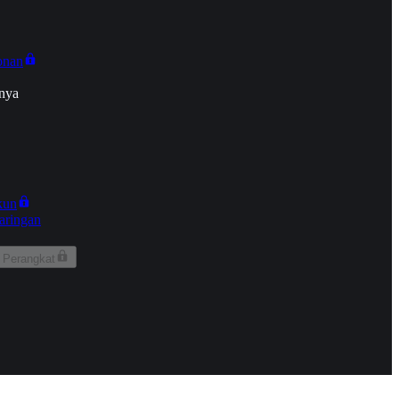
onan
nya
kun
aringan
 Perangkat