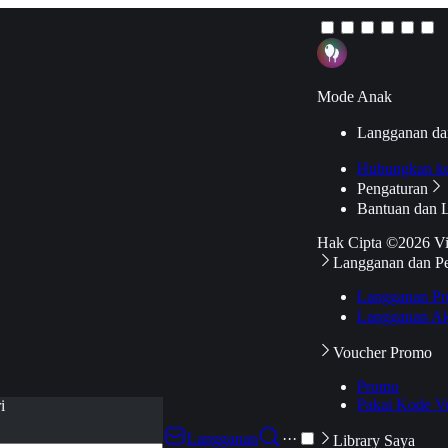
Mode Anak
Langganan da
Hubungkan k
Pengaturan
Bantuan dan 
Hak Cipta ©2026 V
Langganan dan P
Langganan Pr
Langganan Ak
Voucher Promo
Promo
Pakai Kode V
i
Langganan
···
Library Saya