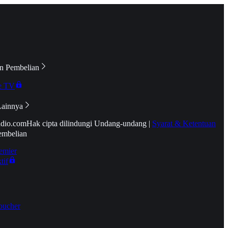
n Pembelian
e TV
Lainnya
idio.com
Hak cipta dilindungi Undang-undang
|
Syarat & Ketentuan
embelian
emier
tif
oucher