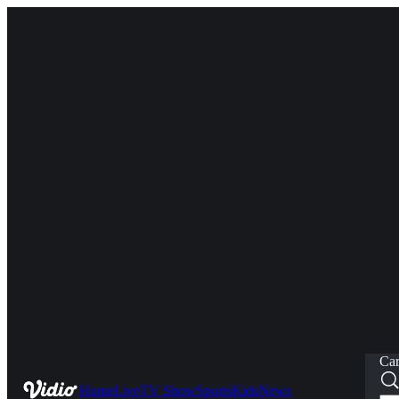
Car
Home
Live
TV Show
Sports
Kids
News