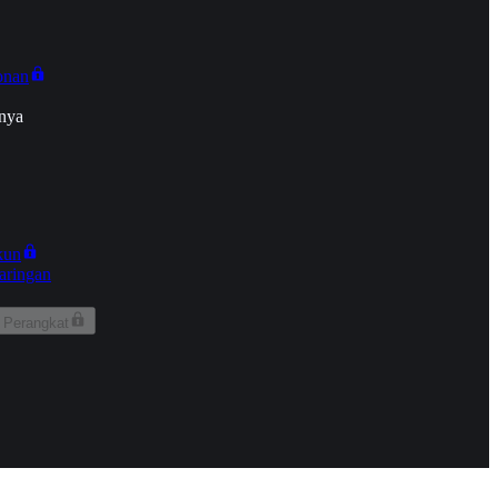
onan
nya
kun
aringan
 Perangkat