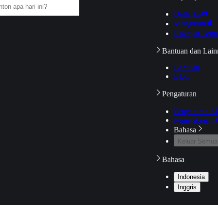
Daftarku
Mengikuti
Riwayat Tont
Bantuan dan Lain
Bantuan
Blog
Pengaturan
Pengaturan A
Pemeriksaan J
Bahasa
Keluar Semua
Bahasa
Indonesia
Inggris