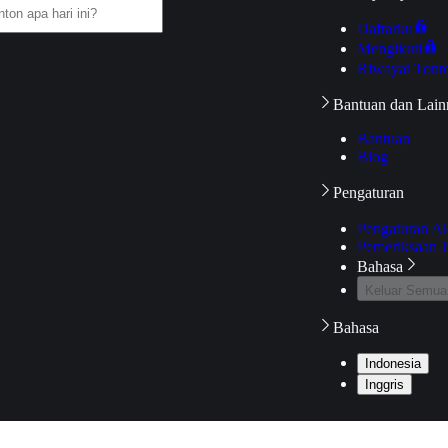
Daftarku
Mengikuti
Riwayat Tont
Bantuan dan Lain
Bantuan
Blog
Pengaturan
Pengaturan A
Pemeriksaan J
Bahasa
Keluar Semua
Bahasa
Indonesia
Inggris