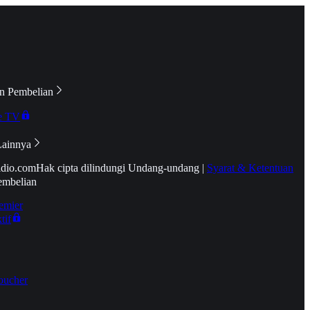
n Pembelian
e TV
Lainnya
idio.com
Hak cipta dilindungi Undang-undang
|
Syarat & Ketentuan
embelian
emier
tif
oucher