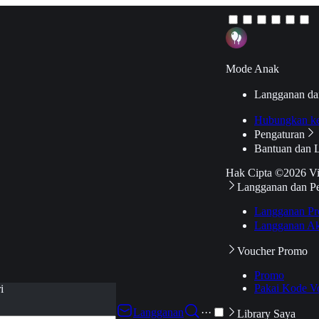
Mode Anak
Langganan da
Hubungkan k
Pengaturan
Bantuan dan 
Hak Cipta ©2026 V
Langganan dan P
Langganan Pr
Langganan Ak
Voucher Promo
Promo
Pakai Kode V
i
Langganan
···
Library Saya