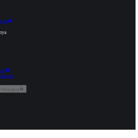
onan
nya
kun
aringan
 Perangkat