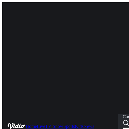
Car
Home
Live
TV Show
Sports
Kids
News