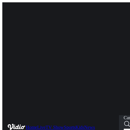
Car
Home
Live
TV Show
Sports
Kids
News