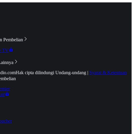
n Pembelian
e TV
Lainnya
idio.com
Hak cipta dilindungi Undang-undang
|
Syarat & Ketentuan
embelian
emier
tif
oucher