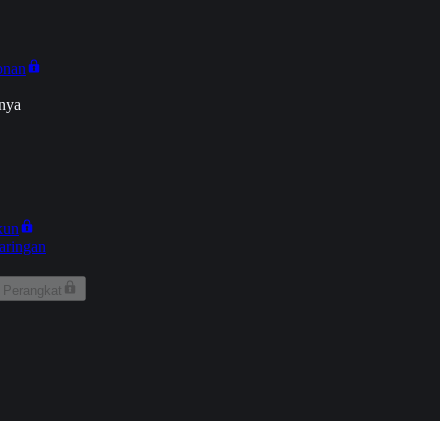
onan
nya
kun
aringan
 Perangkat