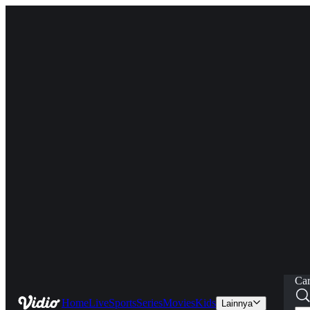
Car
Home
Live
Sports
Series
Movies
Kids
Lainnya