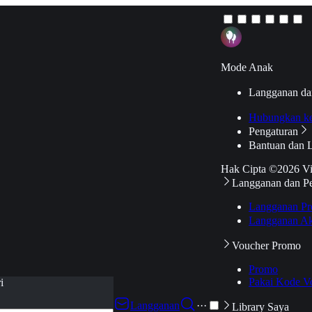
Mode Anak
Langganan da
Hubungkan k
Pengaturan
Bantuan dan 
Hak Cipta ©2026 V
Langganan dan P
Langganan Pr
Langganan Ak
Voucher Promo
Promo
Pakai Kode V
i
Langganan
···
Library Saya