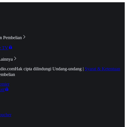
n Pembelian
e TV
Lainnya
idio.com
Hak cipta dilindungi Undang-undang
|
Syarat & Ketentuan
embelian
emier
tif
oucher