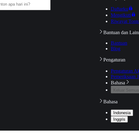
Daftarku
Mengikuti
Riwayat Tont
Bantuan dan Lain
Bantuan
Blog
Pengaturan
Pengaturan A
Pemeriksaan J
Bahasa
Keluar Semua
Bahasa
Indonesia
Inggris