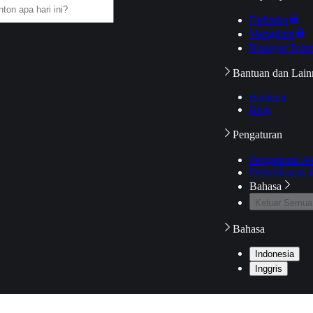
Daftarku
Mengikuti
Riwayat Tont
Bantuan dan Lain
Bantuan
Blog
Pengaturan
Pengaturan A
Pemeriksaan J
Bahasa
Keluar Semua
Bahasa
Indonesia
Inggris