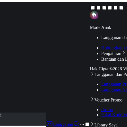
Mode Anak
Langganan da
Hubungkan k
Pengaturan
Bantuan dan 
Hak Cipta ©2026 V
Langganan dan P
Langganan Pr
Langganan Ak
Voucher Promo
Promo
Pakai Kode V
i
Langganan
···
Library Saya