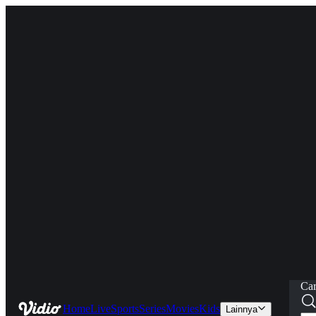
Car
Home
Live
Sports
Series
Movies
Kids
Lainnya