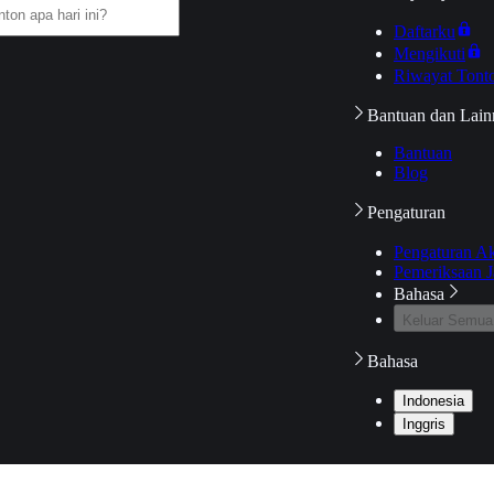
Daftarku
Mengikuti
Riwayat Tont
Bantuan dan Lain
Bantuan
Blog
Pengaturan
Pengaturan A
Pemeriksaan J
Bahasa
Keluar Semua
Bahasa
Indonesia
Inggris