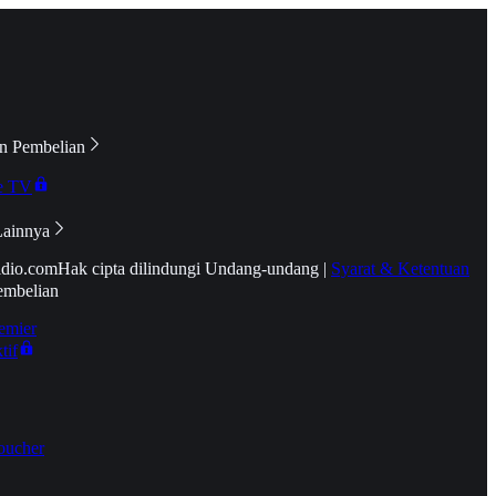
n Pembelian
e TV
Lainnya
idio.com
Hak cipta dilindungi Undang-undang
|
Syarat & Ketentuan
embelian
emier
tif
oucher