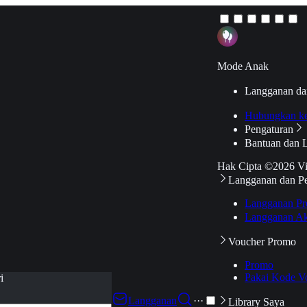
Mode Anak
Langganan da
Hubungkan k
Pengaturan
Bantuan dan 
Hak Cipta ©2026 V
Langganan dan P
Langganan Pr
Langganan Ak
Voucher Promo
Promo
Pakai Kode V
i
Langganan
···
Library Saya