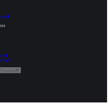
onan
nya
kun
aringan
 Perangkat